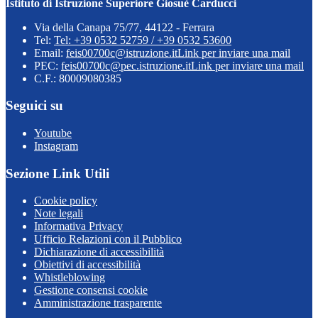
Istituto di Istruzione Superiore Giosuè Carducci
Via della Canapa 75/77, 44122 - Ferrara
Tel:
Tel: +39 0532 52759 / +39 0532 53600
Email:
feis00700c@istruzione.it
Link per inviare una mail
PEC:
feis00700c@pec.istruzione.it
Link per inviare una mail
C.F.: 80009080385
Seguici su
Youtube
Instagram
Sezione Link Utili
Cookie policy
Note legali
Informativa Privacy
Ufficio Relazioni con il Pubblico
Dichiarazione di accessibilità
Obiettivi di accessibilità
Whistleblowing
Gestione consensi cookie
Amministrazione trasparente