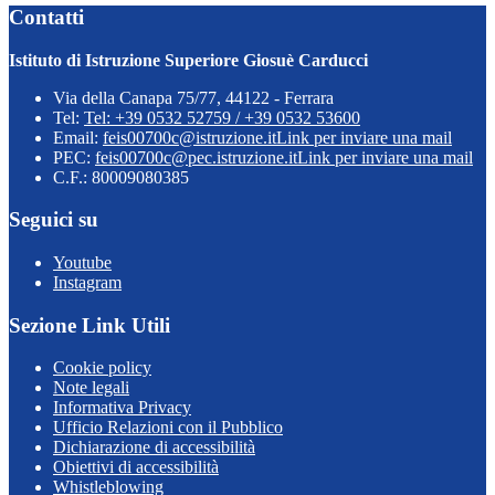
Contatti
Istituto di Istruzione Superiore Giosuè Carducci
Via della Canapa 75/77, 44122 - Ferrara
Tel:
Tel: +39 0532 52759 / +39 0532 53600
Email:
feis00700c@istruzione.it
Link per inviare una mail
PEC:
feis00700c@pec.istruzione.it
Link per inviare una mail
C.F.: 80009080385
Seguici su
Youtube
Instagram
Sezione Link Utili
Cookie policy
Note legali
Informativa Privacy
Ufficio Relazioni con il Pubblico
Dichiarazione di accessibilità
Obiettivi di accessibilità
Whistleblowing