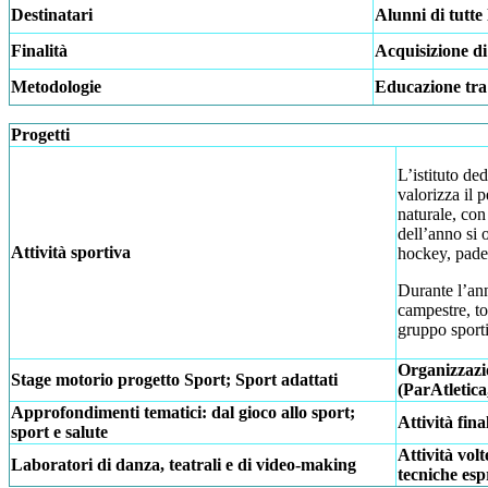
Destinatari
Alunni di tutte 
Finalità
Acquisizione di
Metodologie
Educazione tra p
Progetti
L’istituto de
valorizza il 
naturale, con
dell’anno si o
Attività sportiva
hockey, pade
Durante l’ann
campestre, tor
gruppo sporti
Organizzazio
Stage motorio progetto Sport; Sport adattati
(ParAtletica
Approfondimenti tematici: dal gioco allo sport;
Attività fina
sport e salute
Attività volt
Laboratori di danza, teatrali e di video-making
tecniche es