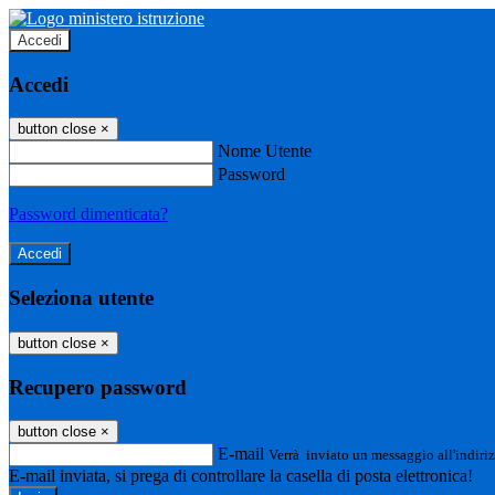
Accedi
Accedi
button close
×
Nome Utente
Password
Password dimenticata?
Seleziona utente
button close
×
Recupero password
button close
×
E-mail
Verrà inviato un messaggio all'indiriz
E-mail inviata, si prega di controllare la casella di posta elettronica!