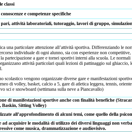
le classi
 conoscenze e competenze specifiche
ari, attività laboratoriali, tutoraggio, lavori di gruppo, simulazion
dica una particolare attenzione all’attività sportiva. Differenziando le no
percorso individuale di ogni alunno, sia con esperienze non competitive, 
 la partecipazione a gare e tornei sportivi interni alla scuola. Le normali 
rganizzano attività particolari quali lezioni di pattinaggio sul ghiaccio, le
l.
o scolastico vengono organizzate diverse gare e manifestazioni sportive
neo di volley, basket, calcio a 5, gare di atletica leggera, tennis, orient
vo sci e snowboard (settimana sulla neve a Piancavallo)
ne di manifestazioni sportive anche con finalità benefiche (Stracarduc
, Baskin, Sitting Volley)
lizzate all’approfondimento di alcuni temi, come quello della psicomotr
e ad acquisire le modalità di utilizzo dei diversi linguaggi non verbal
pressive come musica, drammatizzazione e audiovisivo.