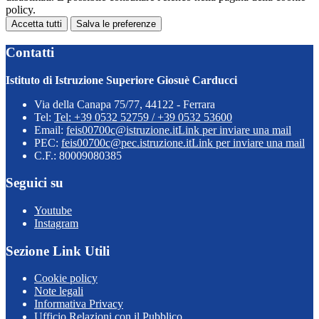
policy.
Accetta tutti
Salva le preferenze
Contatti
Istituto di Istruzione Superiore Giosuè Carducci
Via della Canapa 75/77, 44122 - Ferrara
Tel:
Tel: +39 0532 52759 / +39 0532 53600
Email:
feis00700c@istruzione.it
Link per inviare una mail
PEC:
feis00700c@pec.istruzione.it
Link per inviare una mail
C.F.: 80009080385
Seguici su
Youtube
Instagram
Sezione Link Utili
Cookie policy
Note legali
Informativa Privacy
Ufficio Relazioni con il Pubblico