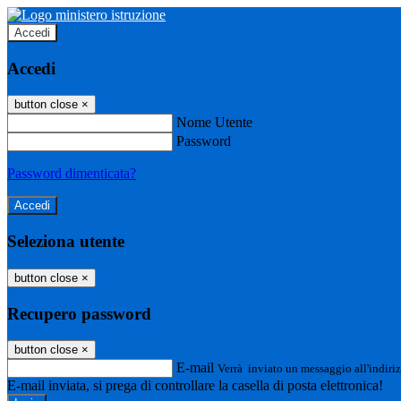
Accedi
Accedi
button close
×
Nome Utente
Password
Password dimenticata?
Seleziona utente
button close
×
Recupero password
button close
×
E-mail
Verrà inviato un messaggio all'indiriz
E-mail inviata, si prega di controllare la casella di posta elettronica!