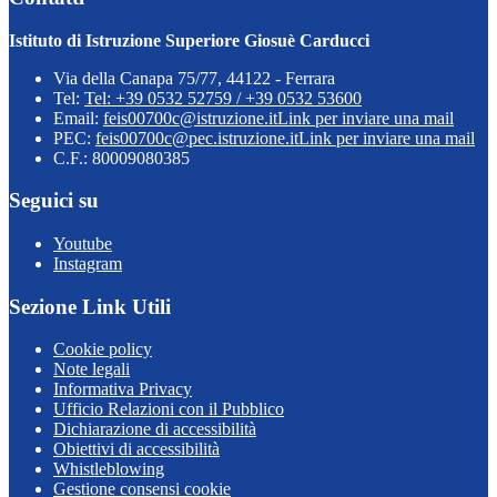
Istituto di Istruzione Superiore Giosuè Carducci
Via della Canapa 75/77, 44122 - Ferrara
Tel:
Tel: +39 0532 52759 / +39 0532 53600
Email:
feis00700c@istruzione.it
Link per inviare una mail
PEC:
feis00700c@pec.istruzione.it
Link per inviare una mail
C.F.: 80009080385
Seguici su
Youtube
Instagram
Sezione Link Utili
Cookie policy
Note legali
Informativa Privacy
Ufficio Relazioni con il Pubblico
Dichiarazione di accessibilità
Obiettivi di accessibilità
Whistleblowing
Gestione consensi cookie