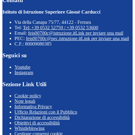
Contatti
Istituto di Istruzione Superiore Giosuè Carducci
Via della Canapa 75/77, 44122 - Ferrara
Tel:
Tel: +39 0532 52759 / +39 0532 53600
Email:
feis00700c@istruzione.it
Link per inviare una mail
PEC:
feis00700c@pec.istruzione.it
Link per inviare una mail
C.F.: 80009080385
Seguici su
Youtube
Instagram
Sezione Link Utili
Cookie policy
Note legali
Informativa Privacy
Ufficio Relazioni con il Pubblico
Dichiarazione di accessibilità
Obiettivi di accessibilità
Whistleblowing
Gestione consensi cookie