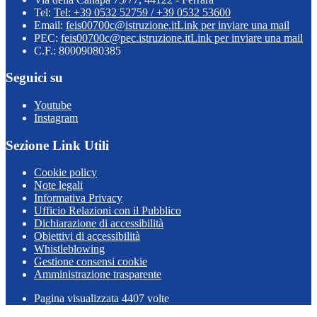
Tel:
Tel: +39 0532 52759 / +39 0532 53600
Email:
feis00700c@istruzione.it
Link per inviare una mail
PEC:
feis00700c@pec.istruzione.it
Link per inviare una mail
C.F.: 80009080385
Seguici su
Youtube
Instagram
Sezione Link Utili
Cookie policy
Note legali
Informativa Privacy
Ufficio Relazioni con il Pubblico
Dichiarazione di accessibilità
Obiettivi di accessibilità
Whistleblowing
Gestione consensi cookie
Amministrazione trasparente
Pagina visualizzata
4407
volte