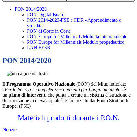
PON 2014/2020
PON Digital Board
PON 2014-2020-FSE e FDR - Apprendimento e
socialità
PON di Corte in Corte
PON Europe for Millennials Mobilità internazionale
PON Europe for Millennials Modulo propedeutico
LAN FESR
PON 2014/2020
Il
Programma Operativo Nazionale
(PON) del Miur, intitolato
“
Per la Scuola – competenze e ambienti per l’apprendimento
” è
un
piano di interventi
che punta a creare un sistema d'istruzione e
di formazione di elevata qualità.
È finanziato dai Fondi Strutturali
Europei (FSE).
Materiali prodotti durante i P.O.N.
Notizie