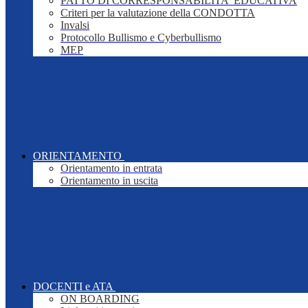
PATTO DI CORRESPONSABILITA' EDUCATIVA
Criteri per la valutazione della CONDOTTA
Invalsi
Protocollo Bullismo e Cyberbullismo
MEP
ORIENTAMENTO
Orientamento in entrata
Orientamento in uscita
DOCENTI e ATA
ON BOARDING