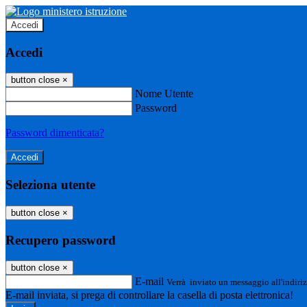
Accedi
Accedi
button close
×
Nome Utente
Password
Password dimenticata?
Seleziona utente
button close
×
Recupero password
button close
×
E-mail
Verrà inviato un messaggio all'indiriz
E-mail inviata, si prega di controllare la casella di posta elettronica!