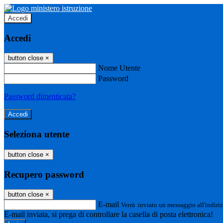
Accedi
Accedi
button close
×
Nome Utente
Password
Password dimenticata?
Seleziona utente
button close
×
Recupero password
button close
×
E-mail
Verrà inviato un messaggio all'indiriz
E-mail inviata, si prega di controllare la casella di posta elettronica!