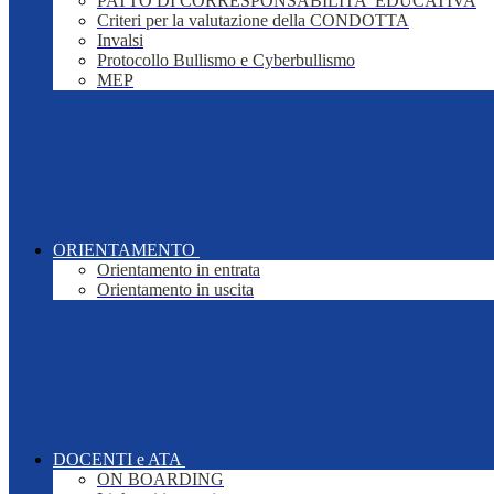
PATTO DI CORRESPONSABILITA' EDUCATIVA
Criteri per la valutazione della CONDOTTA
Invalsi
Protocollo Bullismo e Cyberbullismo
MEP
ORIENTAMENTO
Orientamento in entrata
Orientamento in uscita
DOCENTI e ATA
ON BOARDING