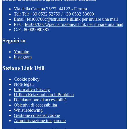
Via della Canapa 75/77, 44122 - Ferrara
Tel:
Tel: +39 0532 52759 / +39 0532 53600
Email:
feis00700c@istruzione.it
Link per inviare una mail
PEC:
feis00700c@pec.istruzione.it
Link per inviare una mail
C.F.: 80009080385
Seguici su
Youtube
Instagram
Sezione Link Utili
Cookie policy
Note legali
Informativa Privacy
Ufficio Relazioni con il Pubblico
Dichiarazione di accessibilità
Obiettivi di accessibilità
Whistleblowing
Gestione consensi cookie
Amministrazione trasparente