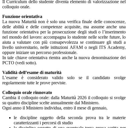
Il Curriculum dello studente diventa elemento di valorizzazione nel
colloquio orale.
Funzione orientativa
La nuova Maturità non è solo una verifica finale delle conoscenze,
delle abilità e delle competenze acquisite, ma assume anche una
funzione orientativa per la prosecuzione degli studi o l’inserimento
nel mondo del lavoro: accompagna lo studente nelle scelte future, lo
aiuta a valutare con più consapevolezza se continuare gli studi a
livello universitario, nelle istituzioni AFAM o negli ITS Academy,
oppure iniziare un percorso professionale.
In tale chiave orientativa rientra anche la nuova denominazione dei
PCTO (vedi sotto).
Validità dell’esame di maturità
L’esame è considerato valido solo se il candidato svolge
regolarmente tutte le prove previste.
Colloquio orale rinnovato
Cambia il colloquio orale: dalla Maturità 2026 il colloquio si svolge
su quattro discipline scelte annualmente dal Ministero.
Ogni anno il Ministero individua, entro il mese di gennaio,
le discipline oggetto della seconda prova tra le materie
caratterizzanti i percorsi di studio
la disciplina oggetto di una eventuale terza prova scritta per