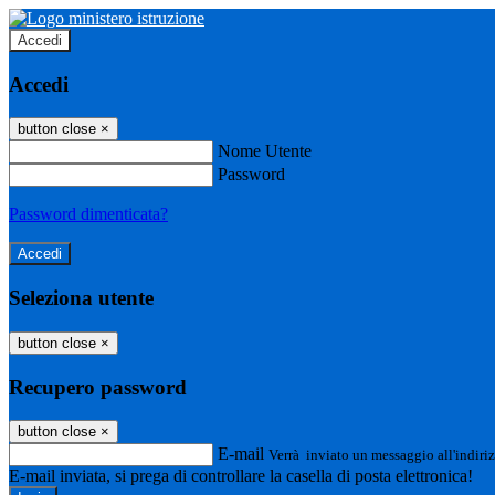
Accedi
Accedi
button close
×
Nome Utente
Password
Password dimenticata?
Seleziona utente
button close
×
Recupero password
button close
×
E-mail
Verrà inviato un messaggio all'indiriz
E-mail inviata, si prega di controllare la casella di posta elettronica!