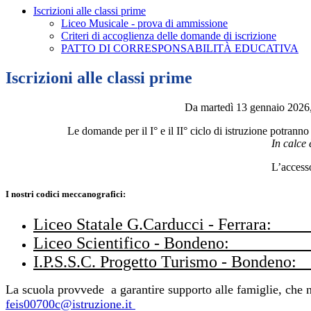
Iscrizioni alle classi prime
Liceo Musicale - prova di ammissione
Criteri di accoglienza delle domande di iscrizione
PATTO DI CORRESPONSABILITÀ EDUCATIVA
Iscrizioni alle classi prime
Da martedì 13 gennaio 2026, 
Le domande per il I° e il II° ciclo di istruzione potrann
In calce 
L’access
I nostri codici meccanografici:
Liceo Statale G.Carducci - Ferr
Liceo Scientifico - Bondeno
I.P.S.S.C. Progetto Turismo - Bonde
La scuola provvede a garantire supporto alle famiglie, che ne
feis00700c@istruzione.it