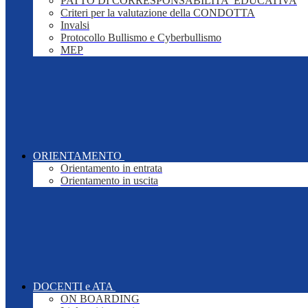
PATTO DI CORRESPONSABILITA' EDUCATIVA
Criteri per la valutazione della CONDOTTA
Invalsi
Protocollo Bullismo e Cyberbullismo
MEP
ORIENTAMENTO
Orientamento in entrata
Orientamento in uscita
DOCENTI e ATA
ON BOARDING