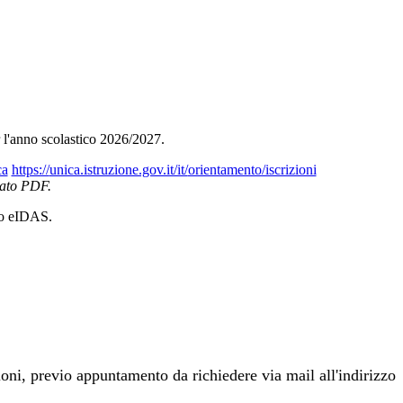
 l'anno scolastico 2026/2027.
ca
https://
unica.istruzione.gov.it/it/
orientamento/iscrizioni
rmato PDF.
o eIDAS.
ioni, previo appuntamento da richiedere via mail all'indirizzo