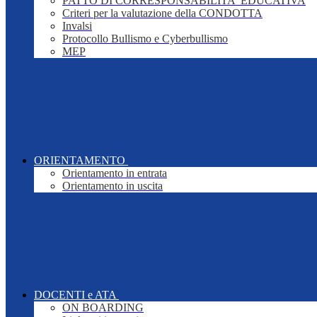
PATTO DI CORRESPONSABILITA' EDUCATIVA
Criteri per la valutazione della CONDOTTA
Invalsi
Protocollo Bullismo e Cyberbullismo
MEP
ORIENTAMENTO
Orientamento in entrata
Orientamento in uscita
DOCENTI e ATA
ON BOARDING