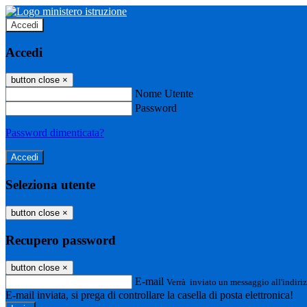
Accedi
Accedi
button close
×
Nome Utente
Password
Password dimenticata?
Seleziona utente
button close
×
Recupero password
button close
×
E-mail
Verrà inviato un messaggio all'indiriz
E-mail inviata, si prega di controllare la casella di posta elettronica!