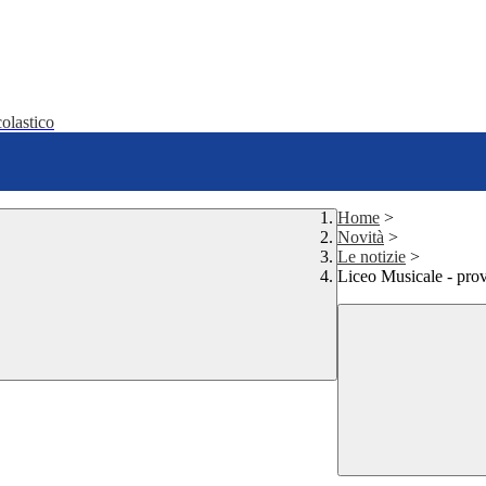
olastico
Home
>
Novità
>
Le notizie
>
Liceo Musicale - pro