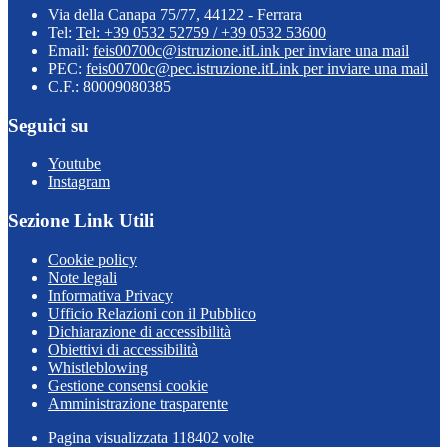
Via della Canapa 75/77, 44122 - Ferrara
Tel:
Tel: +39 0532 52759 / +39 0532 53600
Email:
feis00700c@istruzione.it
Link per inviare una mail
PEC:
feis00700c@pec.istruzione.it
Link per inviare una mail
C.F.: 80009080385
Seguici su
Youtube
Instagram
Sezione Link Utili
Cookie policy
Note legali
Informativa Privacy
Ufficio Relazioni con il Pubblico
Dichiarazione di accessibilità
Obiettivi di accessibilità
Whistleblowing
Gestione consensi cookie
Amministrazione trasparente
Pagina visualizzata
118402
volte