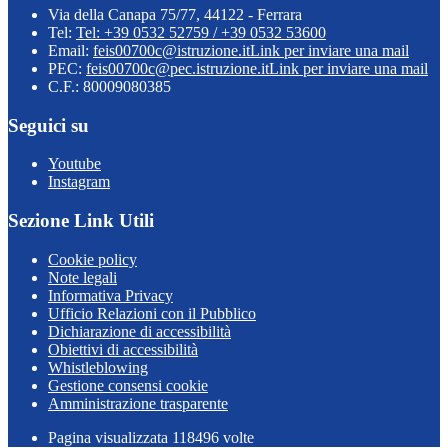
Via della Canapa 75/77, 44122 - Ferrara
Tel:
Tel: +39 0532 52759 / +39 0532 53600
Email:
feis00700c@istruzione.it
Link per inviare una mail
PEC:
feis00700c@pec.istruzione.it
Link per inviare una mail
C.F.: 80009080385
Seguici su
Youtube
Instagram
Sezione Link Utili
Cookie policy
Note legali
Informativa Privacy
Ufficio Relazioni con il Pubblico
Dichiarazione di accessibilità
Obiettivi di accessibilità
Whistleblowing
Gestione consensi cookie
Amministrazione trasparente
Pagina visualizzata
118496
volte