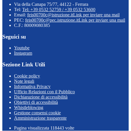
Via della Canapa 75/77, 44122 - Ferrara
Tel:
Tel: +39 0532 52759 / +39 0532 53600
Email:
feis00700c@istruzione.it
Link per inviare una mail
PEC:
feis00700c@pec.istruzione.it
Link per inviare una mail
C.F.: 80009080385
Seguici su
Youtube
Instagram
Sezione Link Utili
Cookie policy
Note legali
Informativa Privacy
Ufficio Relazioni con il Pubblico
Dichiarazione di accessibilità
Obiettivi di accessibilità
Whistleblowing
Gestione consensi cookie
Amministrazione trasparente
Pagina visualizzata
118443
volte