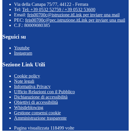
Via della Canapa 75/77, 44122 - Ferrara
Tel:
Tel: +39 0532 52759 / +39 0532 53600
Email:
feis00700c@istruzione.it
Link per inviare una mail
PEC:
feis00700c@pec.istruzione.it
Link per inviare una mail
C.F.: 80009080385
Seguici su
Youtube
Instagram
Sezione Link Utili
Cookie policy
Note legali
Informativa Privacy
Ufficio Relazioni con il Pubblico
Dichiarazione di accessibilità
Obiettivi di accessibilità
Whistleblowing
Gestione consensi cookie
Amministrazione trasparente
Pagina visualizzata
118499
volte