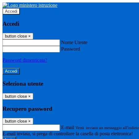
Accedi
Accedi
button close
×
Nome Utente
Password
Password dimenticata?
Seleziona utente
button close
×
Recupero password
button close
×
E-mail
Verrà inviato un messaggio all'indiriz
E-mail inviata, si prega di controllare la casella di posta elettronica!