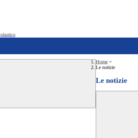
olastico
Home
>
Le notizie
Le notizie