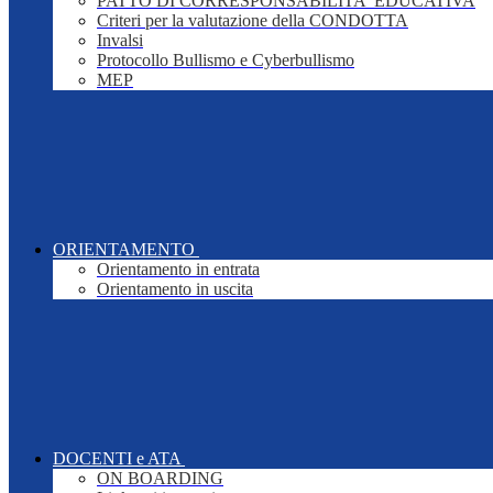
PATTO DI CORRESPONSABILITA' EDUCATIVA
Criteri per la valutazione della CONDOTTA
Invalsi
Protocollo Bullismo e Cyberbullismo
MEP
ORIENTAMENTO
Orientamento in entrata
Orientamento in uscita
DOCENTI e ATA
ON BOARDING