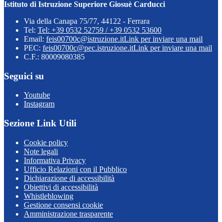
Istituto di Istruzione Superiore Giosuè Carducci
Via della Canapa 75/77, 44122 - Ferrara
Tel:
Tel: +39 0532 52759 / +39 0532 53600
Email:
feis00700c@istruzione.it
Link per inviare una mail
PEC:
feis00700c@pec.istruzione.it
Link per inviare una mail
C.F.: 80009080385
Seguici su
Youtube
Instagram
Sezione Link Utili
Cookie policy
Note legali
Informativa Privacy
Ufficio Relazioni con il Pubblico
Dichiarazione di accessibilità
Obiettivi di accessibilità
Whistleblowing
Gestione consensi cookie
Amministrazione trasparente