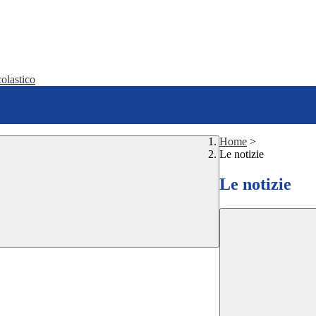
olastico
Home
>
Le notizie
Le notizie