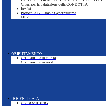
PATTO DI CORRESPONSABILITA' EDUCATIVA
Criteri per la valutazione della CONDOTTA
Invalsi
Protocollo Bullismo e Cyberbullismo
MEP
ORIENTAMENTO
Orientamento in entrata
Orientamento in uscita
DOCENTI e ATA
ON BOARDING