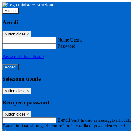
Accedi
Accedi
button close
×
Nome Utente
Password
Password dimenticata?
Seleziona utente
button close
×
Recupero password
button close
×
E-mail
Verrà inviato un messaggio all'indiriz
E-mail inviata, si prega di controllare la casella di posta elettronica!